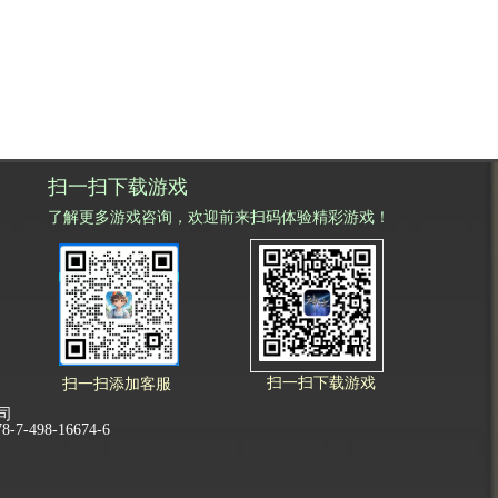
扫一扫下载游戏
了解更多游戏咨询，欢迎前来扫码体验精彩游戏！
扫一扫下载游戏
扫一扫添加客服
司
498-16674-6