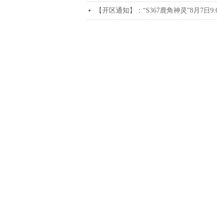
【开区通知】：“S367鹿角神灵”8月7日9:
넷