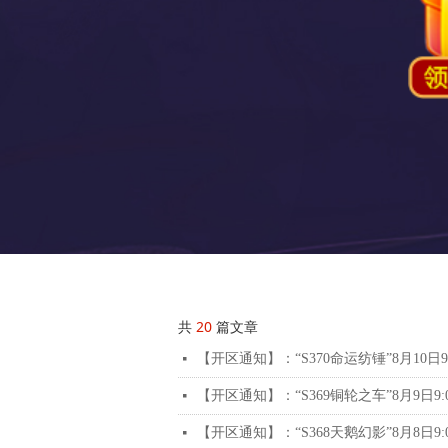
共
20
篇文章
【开区通知】：“S370命运纺锤”8月10日9
넷
【开区通知】：“S369铜轮之车”8月9日9:
넷
【开区通知】：“S368天鹅幻影”8月8日9:
넷