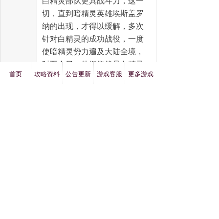
白精灵部队更具战斗力，这一
切，直到暗精灵英雄埃斯盖罗
纳的出现，才得以缓解，多次
针对白精灵的成功战役，一度
使暗精灵势力遍及大陆全境，
时至今日，他们依然是白精灵
首页
攻略资料
公告更新
游戏客服
更多游戏
生存的最大威胁和挑战。
种族名：野蛮人
所属阵营：愤怒联合
可选职业：斗士、护卫、猎人
种族介绍：野蛮人是这个世界
最为古老的种族之一。早在女
神创造多米纳斯之前，就曾以
试验品的性质创造了野蛮人，
但其无法驾驭的野性使得女神
下属的众神塔里奥希斯将其封
闭在地下世界。