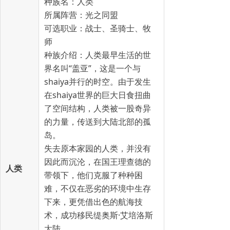
种族名：人类
所属阵营：光之同盟
可选职业：战士、圣骑士、牧
师
种族介绍：人类最早生活的世
界名叫“盖亚”，这是一个与
shaiya并行的时空。由于发生
在shaiya世界的巨大日食扭曲
了空间结构，人类被一股奇异
的力量，传送到大陆北部的孤
岛。
失去原本家园的人类，并没有
因此而沉沦，在国王理查德的
人类
带领下，他们克服了种种困
难，不仅在恶劣的环境中生存
下来，更凭借出色的航海技
术，成功移民缇奥斯·艾培洛斯
大陆。