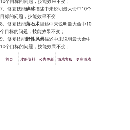
10个目标的问题，技能效果不变；
7、修复技能
碎冰
描述中未说明最大命中10个
目标的问题，技能效果不变；
8、修复技能
落石术
描述中未说明最大命中10
个目标的问题，技能效果不变；
9、修复技能
野性风暴
描述中未说明最大命中
10个目标的问题，技能效果不变；
10、修复技能
流星火雨
描述中未说明最大命
首页
攻略资料
公告更新
游戏客服
更多游戏
中10个目标的问题，技能效果不变；
11、修复技能
地狱火
描述中未说明最大命中
10个目标的问题，技能效果不变。
【活动调整】
1、每日祈礼活动，优化累计14日和30日的额
外领取奖励；
2、累计领取14天可额外领取：每日祈礼自选
箱（14日）：魂石碎片*500，完美的附魔石
*15；