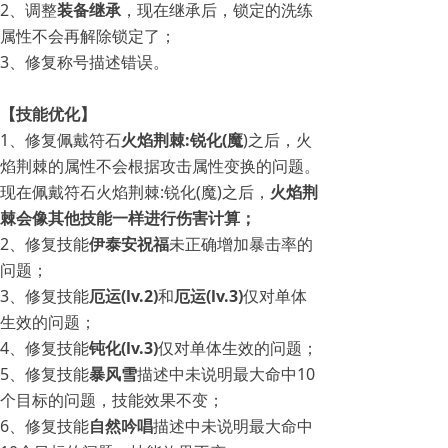
2、调整
装备继承
，现在继承后，锁定的洗练
属性不会再解除锁定了；
3、修复称号描述错误。
【技能优化】
1、修复佩戴符石
火焰荆棘:锐化(魔
)之后，火
焰荆棘的属性不会根据攻击属性变换的问题。
现在佩戴符石火焰荆棘:锐化(魔)之后，
火焰荆
棘会像其他技能一样进行伤害计算；
2、修复技能
伊泰安祝福
未正确增加暴击率的
问题；
3、修复技能
厄运(lv.2)
和
厄运(lv.3)
仅对单体
生效的问题；
4、修复技能
钝化(lv.3)
仅对单体生效的问题；
5、修复技能
暴风雪
描述中未说明最大命中10
个目标的问题，技能效果不变；
6、修复技能
自然吟唱
描述中未说明最大命中