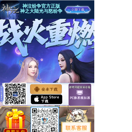
神泣纷争官方正版
神之大陆光与怒纷争