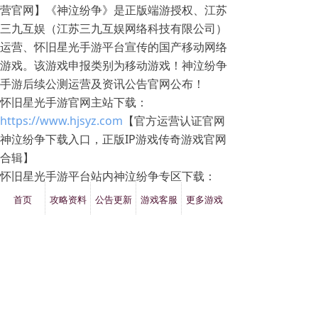
营官网】《神泣纷争》是正版端游授权、江苏
三九互娱（江苏三九互娱网络科技有限公司）
运营、怀旧星光手游平台宣传的国产移动网络
游戏。该游戏申报类别为移动游戏！神泣纷争
手游后续公测运营及资讯公告官网公布！
怀旧星光手游官网主站下载：
https://www.hjsyz.com
【官方运营认证官网
神泣纷争下载入口，正版IP游戏传奇游戏官网
合辑】
怀旧星光手游平台站内神泣纷争专区下载：
https://www.hjsyz.com/sqfz/
【怀旧星光手
首页
攻略资料
公告更新
游戏客服
更多游戏
游平台官方认证】
前一个：
无
ꄴ
后一个：
无
ꄲ