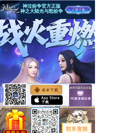
神泣纷争官方正版
神之大陆光与怒纷争